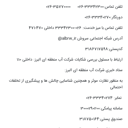
تلفن تماس:33342300-026 35770000-026
دورنگار:33340270-026
تلفن تماس با میز خدمت: 026-33342300 داخلی 470-471
آدرس شبکه اجتماعی سروش:albrw_ir@
کدپستی:3186717598
ارتباط با مسئول بررسی شکایات شرکت آب منطقه ای البرز: داخلی 110
ستاد خبری شرکت آب منطقه ای البرز:
به منظور نظارت موثر و همچنین شناسایی چالش ها و پیشگیری از تخلفات
احتمالی
نمابر: 33340274-026
سامانه پیامکی:3000290200
صندوق پستی:318750164