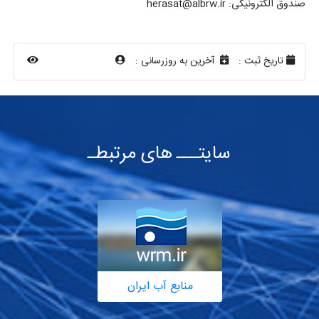
صندوق الکترونیکی: herasat@albrw.ir
تاریخ ثبت :
آخرین به روزرسانی :
سایتـــ های مرتبطـ
منابع آب ایران