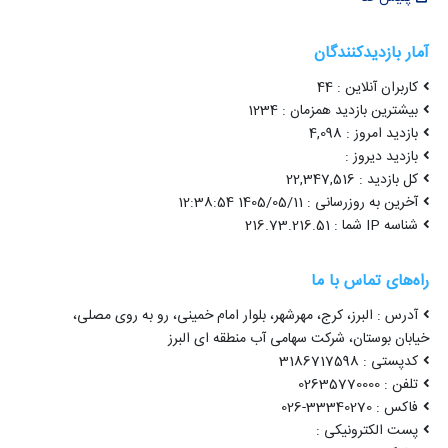
آمار بازدیدکنندگان
کاربران آنلاین : 44
بیشترین بازدید همزمان : 1234
بازدید امروز : 4,098
بازدید دیروز :
کل بازدید : 22,347,516
آخرین به روزرسانی : 1405/05/11 12:38:54
شناسه IP شما : 216.73.216.51
راه‌های تماس با ما
آدرس : البرز، کرج، مهرشهر، بلوار امام خمینی، رو به روی مصلی،
خیابان بوستان، شرکت سهامی آب منطقه ای البرز
کدپستی : 3186717598
تلفن : 02635770000
فاکس : 33340270-026
پست الکترونیکی :