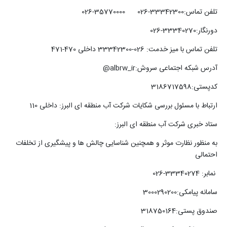
تلفن تماس:33342300-026 35770000-026
دورنگار:33340270-026
تلفن تماس با میز خدمت: 026-33342300 داخلی 470-471
آدرس شبکه اجتماعی سروش:albrw_ir@
کدپستی:3186717598
ارتباط با مسئول بررسی شکایات شرکت آب منطقه ای البرز: داخلی 110
ستاد خبری شرکت آب منطقه ای البرز:
به منظور نظارت موثر و همچنین شناسایی چالش ها و پیشگیری از تخلفات
احتمالی
نمابر: 33340274-026
سامانه پیامکی:3000290200
صندوق پستی:318750164