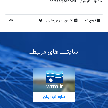
صندوق الکترونیکی: herasat@albrw.ir
تاریخ ثبت :
آخرین به روزرسانی :
سایتـــ های مرتبطـ
منابع آب ایران