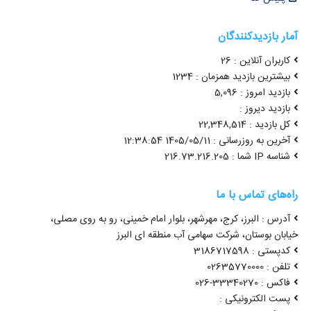
آمار بازدیدکنندگان
کاربران آنلاین : 26
بیشترین بازدید همزمان : 1234
بازدید امروز : 5,096
بازدید دیروز :
کل بازدید : 22,348,514
آخرین به روزرسانی : 1405/05/11 12:38:54
شناسه IP شما : 216.73.216.205
راه‌های تماس با ما
آدرس : البرز، کرج، مهرشهر، بلوار امام خمینی، رو به روی مصلی،
خیابان بوستان، شرکت سهامی آب منطقه ای البرز
کدپستی : 3186717598
تلفن : 02635770000
فاکس : 33340270-026
پست الکترونیکی :