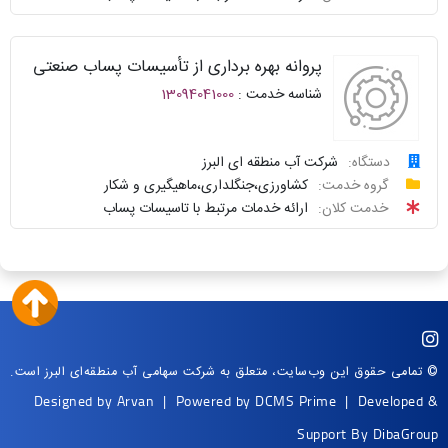
پیگیری
دولت
شناسنامه
واحد
پروانه بهره برداری از تأسیسات پساب صنعتی
نظرسنجی
پاسخگو
شناسه خدمت :
13094041000
سوالات
نحوه
متداول
ارائه
دستگاه:
شرکت آب منطقه ای البرز
درخواست
گروه خدمت:
کشاورزی،جنگلداری،ماهیگیری و شکار
سامانه
توافقنامه
خدمت کلان:
ارائه خدمات مرتبط با تاسیسات پساب
خدمات
پیگیری
دولت
شناسنامه
واحد
نظرسنجی
پاسخگو
سوالات
نحوه
متداول
ارائه
© تمامی حقوق این وب‌سایت، متعلق به شرکت سهامی آب منطقه‌ای البرز است.
Designed by
Arvan
| Powered by
DCMS Prime
| Developed &
سامانه
توافقنامه
خدمات
Support By
DibaGroup
دولت