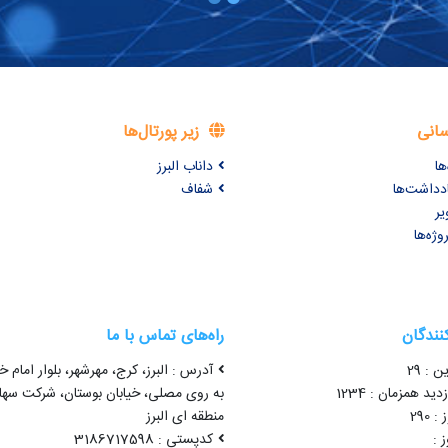
سانی
زیر پورتال‌ها
ها
داناب البرز
ادداشت‌ها
شفاف
یر
وژه‌ها
کنندگان
راه‌های تماس با ما
ن : 29
آدرس : البرز، کرج، مهرشهر، بلوار امام خ
ید همزمان : 1234
به روی مصلی، خیابان بوستان، شرکت سه
 290
منطقه ای البرز
 :
کدپستی : 3186717598