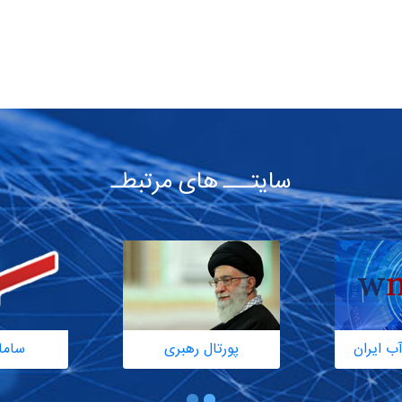
سایتـــ های مرتبطـ
ب ایران
پورتال رهبری
ساما