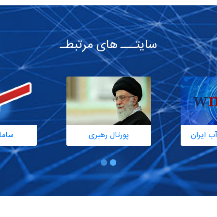
سایتـــ های مرتبطـ
ب ایران
پورتال رهبری
ساما