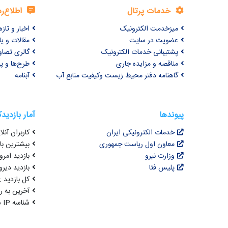
خدمات پرتال
اطلاع‌ر
میزخدمت الکترونیک
اخبار و تازه‌
عضویت در سایت
مقالات و ی
پشتیبانی خدمات الکترونیک
گالری تصاو
مناقصه و مزایده جاری
طرح‌ها و پر
گاهنامه دفتر محیط زیست وکیفیت منابع آب
آبنامه
پیوندها
آمار بازدید
خدمات الکترونیکی ایران
کاربران آنلای
معاون اول ریاست جمهوری
بیشترین بازد
وزارت نیرو
بازدید امروز : 9
پلیس فتا
بازدید دیروز
کل بازدید : 2,342,108
آخرین به روزرسانی : 
شناسه IP شما : 216.73.216.218