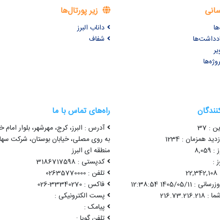
سانی
زیر پورتال‌ها
ها
داناب البرز
ادداشت‌ها
شفاف
یر
وژه‌ها
کنندگان
راه‌های تماس با ما
ن : 37
آدرس : البرز، کرج، مهرشهر، بلوار امام خ
ید همزمان : 1234
به روی مصلی، خیابان بوستان، شرکت سه
8,05
منطقه ای البرز
 :
کدپستی : 3186717598
2
تلفن : 02635770000
1405/05/11 12:38:54
فاکس : 33340270-026
پست الکترونیکی :
پیامک :
تلفن گویا :