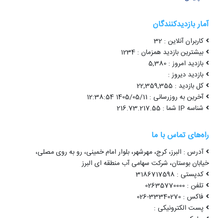
آمار بازدیدکنندگان
کاربران آنلاین : 32
بیشترین بازدید همزمان : 1234
بازدید امروز : 5,380
بازدید دیروز :
کل بازدید : 22,359,355
آخرین به روزرسانی : 1405/05/11 12:38:54
شناسه IP شما : 216.73.217.55
راه‌های تماس با ما
آدرس : البرز، کرج، مهرشهر، بلوار امام خمینی، رو به روی مصلی،
خیابان بوستان، شرکت سهامی آب منطقه ای البرز
کدپستی : 3186717598
تلفن : 02635770000
فاکس : 33340270-026
پست الکترونیکی :