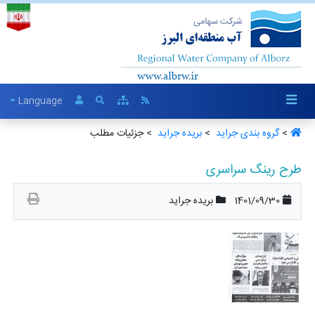
Language
>
گروه بندی جراید ‏
>
بریده جراید ‏
> جزئیات مطلب
طرح رینگ سراسری
1401/09/30
بریده جراید