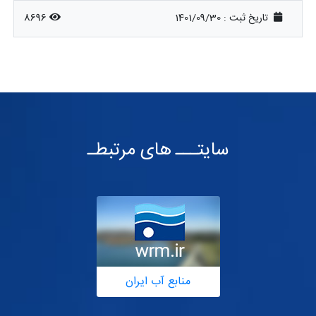
تاریخ ثبت :
1401/09/30
8696
سایتـــ های مرتبطـ
منابع آب ایران