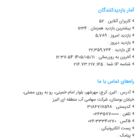
آمار بازدیدکنندگان
کاربران آنلاین : 52
بیشترین بازدید همزمان : 1234
بازدید امروز : 5,789
بازدید دیروز :
کل بازدید : 22,359,764
آخرین به روزرسانی : 1405/05/11 12:38:54
شناسه IP شما : 216.73.217.165
راه‌های تماس با ما
آدرس : البرز، کرج، مهرشهر، بلوار امام خمینی، رو به روی مصلی،
خیابان بوستان، شرکت سهامی آب منطقه ای البرز
کدپستی : 3186717598
تلفن : 02635770000
فاکس : 33340270-026
پست الکترونیکی :
پیامک :