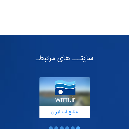
سایتـــ های مرتبطـ
منابع آب ایران