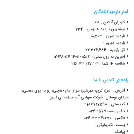
آمار بازدیدکنندگان
کاربران آنلاین : 68
بیشترین بازدید همزمان : 1234
بازدید امروز : 5,503
بازدید دیروز :
کل بازدید : 22,326,464
آخرین به روزرسانی : 1405/05/11 12:38:54
شناسه IP شما : 216.73.217.104
راه‌های تماس با ما
آدرس : البرز، کرج، مهرشهر، بلوار امام خمینی، رو به روی مصلی،
خیابان بوستان، شرکت سهامی آب منطقه ای البرز
کدپستی : 3186717598
تلفن : 02635770000
فاکس : 33340270-026
پست الکترونیکی :
پیامک :