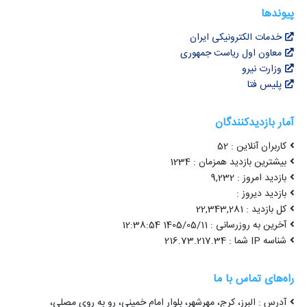
پیوندها
خدمات الکترونیکی ایران
معاون اول ریاست جمهوری
وزارت نیرو
پلیس فتا
آمار بازدیدکنندگان
کاربران آنلاین : 52
بیشترین بازدید همزمان : 1234
بازدید امروز : 9,232
بازدید دیروز :
کل بازدید : 22,343,281
آخرین به روزرسانی : 1405/05/11 12:38:54
شناسه IP شما : 216.73.217.34
راه‌های تماس با ما
آدرس : البرز، کرج، مهرشهر، بلوار امام خمینی، رو به روی مصلی،