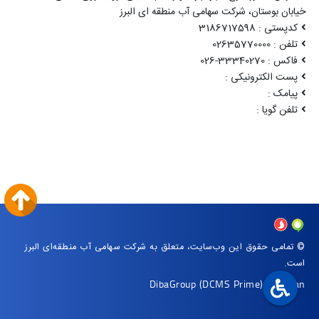
خیابان بوستان، شرکت سهامی آب منطقه ای البرز
کدپستی : 3186717598
تلفن : 02635770000
فاکس : 33340270-026
پست الکترونیکی :
پیامک :
تلفن گویا :
© تمامی حقوق این وب‌سایت، متعلق به شرکت سهامی آب منطقه‌ای البرز
است.
DibaGroup
(DCMS Prime)
|
Arvan