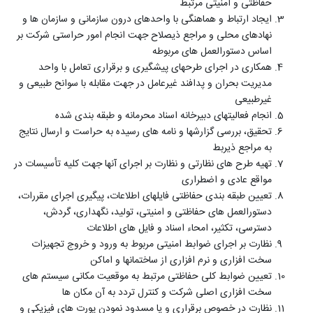
حفاظتی و امنیتی مرتبط
ایجاد ارتباط و هماهنگی با واحدهای درون سازمانی و سازمان­ ها و
نهادهای محلی و مراجع ذیصلاح جهت انجام امور حراستی شرکت بر
اساس دستورالعمل­ های مربوطه
همکاری در اجرای طرح­های پیشگیری و برقراری تعامل با واحد
مدیریت بحران و پدافند غیرعامل در جهت مقابله با سوانح طبیعی و
غیرطبیعی
انجام فعالیت­های دبیرخانه اسناد محرمانه و طبقه ­بندی شده
تحقیق، بررسی گزارش­ها و نامه­ های رسیده به حراست و ارسال نتایج
به مراجع ذیربط
تهیه طرح­ های نظارتی و نظارت بر اجرای آنها جهت کلیه تأسیسات در
مواقع عادی و اضطراری
تعیین طبقه­ بندی حفاظتی فایل­های اطلاعات، پیگیری اجرای مقررات،
دستورالعمل­ های حفاظتی و امنیتی، تولید، نگهداری، گردش،
دسترسی، تکثیر، امحاء اسناد و فایل­ های اطلاعات
نظارت بر اجرای ضوابط امنیتی مربوط به ورود و خروج تجهیزات
سخت­ افزاری و نرم­ افزاری از ساختمان­ها و اماکن
تعیین ضوابط کلی حفاظتی مرتبط به موقعیت مکانی سیستم­ های
سخت­ افزاری اصلی شرکت و کنترل تردد به آن مکان­ ها
نظارت در خصوص برقراری و یا مسدود نمودن پورت­ های فیزیکی و