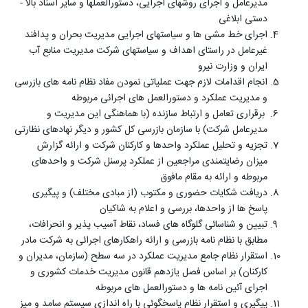
مدیرعامل و اجرای روش­های اجرایی، دستورالعمل­ها و سایر اسناد بالا ­
دستی ابلاغی
اجرای خط مشی­ ها و سیاست­های اجرایی مدیریت بحران و پدافند
غیرعامل در راستای اهداف و سیاست­های شرکت مدیریت منابع آب
ایران و وزارت نیرو
انجام اقدامات لازم جهت عملیاتی نمودن مفاد نظام­ نامه های بازرسی
و مدیریت عملکرد و دستورالعمل ­های اجرائی مربوطه
برقراری تعامل و ارتباط سازنده (با هماهنگی این مدیریت و
مدیرعامل شرکت) با سازمان بازرسی کل کشور و دیگر نهادهای نظارتی
تجزیه و تحلیل عملکرد واحدها و کارکنان شرکت و ارائه گزارش
میزان رضایتمندی مراجعین از عملکرد پرسنل شرکت و واحدهای
مربوطه و ارائه به مقام مافوق
دریافت شکایات حضوری و مکتوب (از مبادی مختلف) و پیگیری
پاسخ­ ها از واحدها، بررسی و اعلام به شاکیان
تبیین و شناسائی گلوگاه­ های فساد، نقاط آسیب­ پذیر و انحرافات،
مطابق با نظام­ نامه بازرسی و ارائه راهکارهای اجرائی به شرکت مادر
استقرار نظام جامع مدیریت عملکرد در سه سطح (سازمان، مدیران و
کارکنان) بر اساس فصل یازدهم قانون مدیریت خدمات کشوری و
اجرای آئین­ نامه­ ها و دستورالعمل­ های مربوطه
پیگیری و استقرار نظام پاسخگوئی با راه­ اندازی سیستم سامد و میز