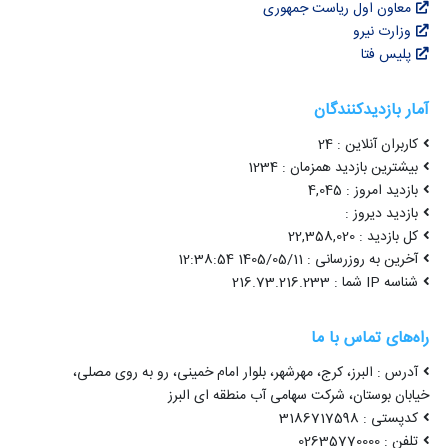
معاون اول ریاست جمهوری
وزارت نیرو
پلیس فتا
آمار بازدیدکنندگان
کاربران آنلاین : 24
بیشترین بازدید همزمان : 1234
بازدید امروز : 4,045
بازدید دیروز :
کل بازدید : 22,358,020
آخرین به روزرسانی : 1405/05/11 12:38:54
شناسه IP شما : 216.73.216.233
راه‌های تماس با ما
آدرس : البرز، کرج، مهرشهر، بلوار امام خمینی، رو به روی مصلی،
خیابان بوستان، شرکت سهامی آب منطقه ای البرز
کدپستی : 3186717598
تلفن : 02635770000