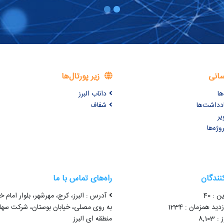
سانی
زیر پورتال‌ها
ها
داناب البرز
ادداشت‌ها
شفاف
یر
وژه‌ها
کنندگان
راه‌های تماس با ما
ن : 40
آدرس : البرز، کرج، مهرشهر، بلوار امام خ
ید همزمان : 1234
به روی مصلی، خیابان بوستان، شرکت سه
8,10
منطقه ای البرز