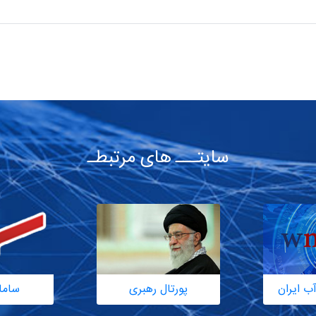
سایتـــ های مرتبطـ
ب ایران
پورتال رهبری
ساما