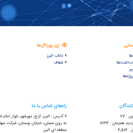
سانی
زیر پورتال‌ها
ها
داناب البرز
ادداشت‌ها
شفاف
یر
وژه‌ها
کنندگان
راه‌های تماس با ما
ن : 27
آدرس : البرز، کرج، مهرشهر، بلوار امام خ
ید همزمان : 1234
به روی مصلی، خیابان بوستان، شرکت سه
6,51
منطقه ای البرز