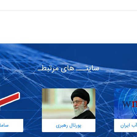
سایتـــ های مرتبطـ
ب ایران
پورتال رهبری
ساما