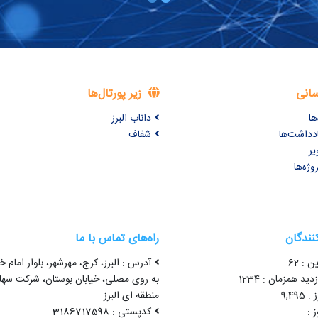
سانی
زیر پورتال‌ها
ها
داناب البرز
ادداشت‌ها
شفاف
یر
وژه‌ها
کنندگان
راه‌های تماس با ما
ن : 62
آدرس : البرز، کرج، مهرشهر، بلوار امام خ
ید همزمان : 1234
به روی مصلی، خیابان بوستان، شرکت سه
9,49
منطقه ای البرز
 :
کدپستی : 3186717598