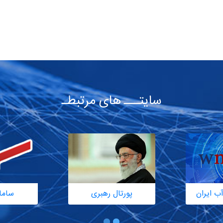
سایتـــ های مرتبطـ
ب ایران
پورتال رهبری
ساما