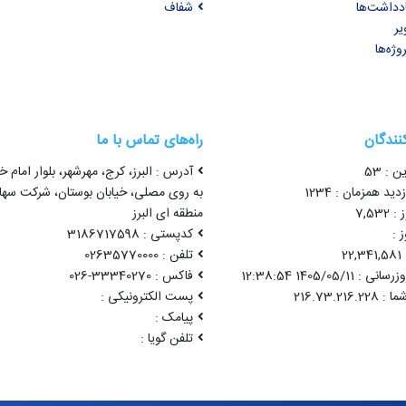
ادداشت‌ها
شفاف
یر
وژه‌ها
کنندگان
راه‌های تماس با ما
ن : 53
آدرس : البرز، کرج، مهرشهر، بلوار امام خ
ید همزمان : 1234
به روی مصلی، خیابان بوستان، شرکت سه
7,53
منطقه ای البرز
 :
کدپستی : 3186717598
2
تلفن : 02635770000
1405/05/11 12:38:54
فاکس : 33340270-026
پست الکترونیکی :
پیامک :
تلفن گویا :