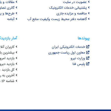
عضویت در سایت
مقالات و ی
پشتیبانی خدمات الکترونیک
گالری تصاو
مناقصه و مزایده جاری
طرح‌ها و پر
گاهنامه دفتر محیط زیست وکیفیت منابع آب
آبنامه
پیوندها
آمار بازدید
خدمات الکترونیکی ایران
کاربران آنلای
معاون اول ریاست جمهوری
بیشترین بازد
وزارت نیرو
بازدید امروز : 2
پلیس فتا
بازدید دیروز
کل بازدید : 2,341,581
آخرین به روزرسانی : 
شناسه IP شما : 216.73.216.228