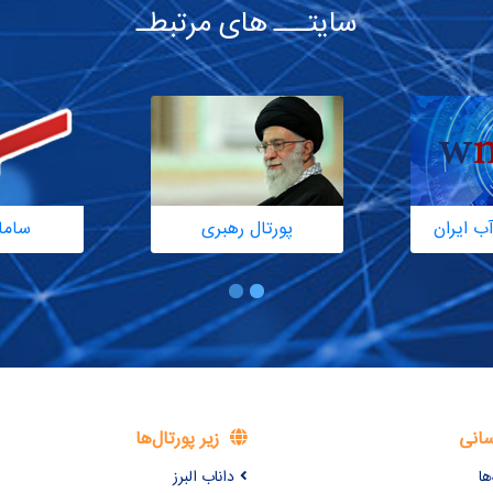
سایتـــ های مرتبطـ
ب ایران
پورتال رهبری
ساما
سانی
زیر پورتال‌ها
ها
داناب البرز