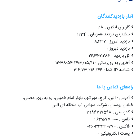
آمار بازدیدکنندگان
کاربران آنلاین : 38
بیشترین بازدید همزمان : 1234
بازدید امروز : 8,237
بازدید دیروز :
کل بازدید : 22,342,286
آخرین به روزرسانی : 1405/05/11 12:38:54
شناسه IP شما : 216.73.216.144
راه‌های تماس با ما
آدرس : البرز، کرج، مهرشهر، بلوار امام خمینی، رو به روی مصلی،
خیابان بوستان، شرکت سهامی آب منطقه ای البرز
کدپستی : 3186717598
تلفن : 02635770000
فاکس : 33340270-026
پست الکترونیکی :