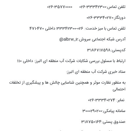
تلفن تماس:33342300-026 35770000-026
دورنگار:33340270-026
تلفن تماس با میز خدمت: 026-33342300 داخلی 470-471
آدرس شبکه اجتماعی سروش:albrw_ir@
کدپستی:3186717598
ارتباط با مسئول بررسی شکایات شرکت آب منطقه ای البرز: داخلی 110
ستاد خبری شرکت آب منطقه ای البرز:
به منظور نظارت موثر و همچنین شناسایی چالش ها و پیشگیری از تخلفات
احتمالی
نمابر: 33340274-026
سامانه پیامکی:3000290200
صندوق پستی:318750164