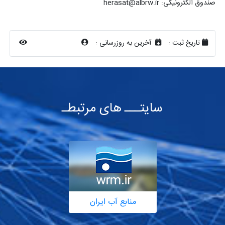
صندوق الکترونیکی: herasat@albrw.ir
تاریخ ثبت :
آخرین به روزرسانی :
سایتـــ های مرتبطـ
منابع آب ایران