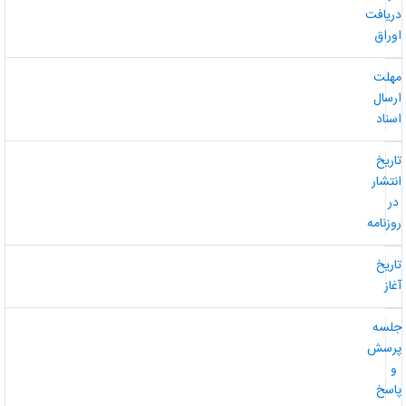
ریافت
وراق
هلت
رسال
سناد
اریخ
نتشار
ر
وزنامه
اریخ
غاز
لسه
رسش
و
اسخ