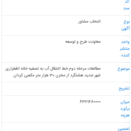
د
ند
انتخاب مشاور
وع
گهی
معاونت طرح و توسعه
احد
نتشر
ننده
مطالعات مرحله دوم خط النتقال آب به تصفیه خانه اظطراری
وضوع
شهر جدید هشتگرد از مخزن 30 هزار متر مکعبی کردان
شریح
6321680000
یزان
رآورد
زینه
ضمین