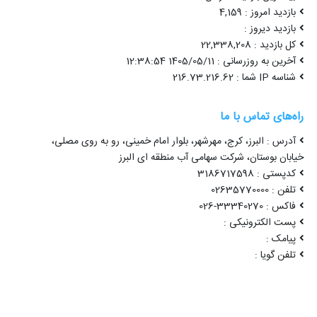
بازدید امروز : 4,159
بازدید دیروز :
کل بازدید : 22,338,208
آخرین به روزرسانی : 1405/05/11 12:38:54
شناسه IP شما : 216.73.216.62
راه‌های تماس با ما
آدرس : البرز، کرج، مهرشهر، بلوار امام خمینی، رو به روی مصلی،
خیابان بوستان، شرکت سهامی آب منطقه ای البرز
کدپستی : 3186717598
تلفن : 02635770000
فاکس : 33340270-026
پست الکترونیکی :
پیامک :
تلفن گویا :