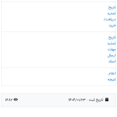
اریخ
مدید
ریافت/
رید
اریخ
مدید
هلت
رسال
سناد
علام
تیجه
تاریخ ثبت :
1404/01/23
1682