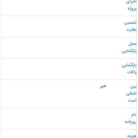
جرای
روژه
ضمین
ظارت
حل
ازگشایی
ازگشایی
اکات
خیر
ین
لمللی
ست
ام
وزنامه
زینه