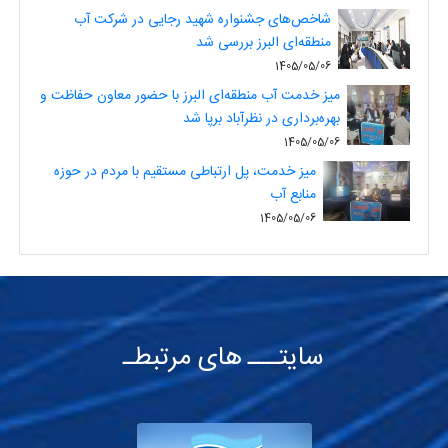
شاخص‌های جشنواره شهید رجایی در شرکت آب
منطقه‌ای البرز بررسی شد
1405/05/06
میز خدمت آب منطقه‌ای البرز با حضور معاون حفاظت و
بهره‌برداری در نظرآباد برپا شد
1405/05/06
میز خدمت، پل ارتباطی مستقیم با مردم در حوزه
منابع آب
1405/05/06
سایتـــ های مرتبطـ