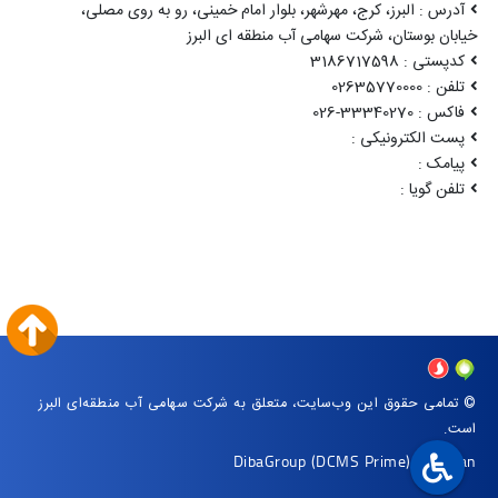
آدرس : البرز، کرج، مهرشهر، بلوار امام خمینی، رو به روی مصلی،
خیابان بوستان، شرکت سهامی آب منطقه ای البرز
کدپستی : 3186717598
تلفن : 02635770000
فاکس : 33340270-026
پست الکترونیکی :
پیامک :
تلفن گویا :
© تمامی حقوق این وب‌سایت، متعلق به شرکت سهامی آب منطقه‌ای البرز
است.
DibaGroup
(DCMS Prime)
|
Arvan