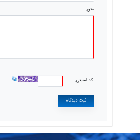
متن:
کد امنیتی: