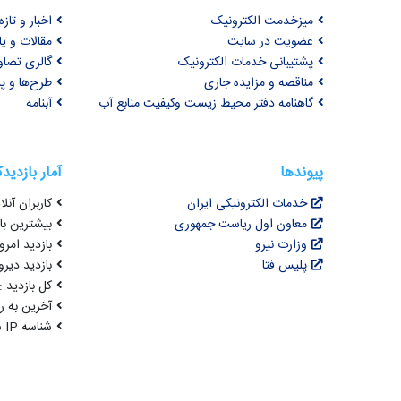
میزخدمت الکترونیک
اخبار و تازه‌
عضویت در سایت
مقالات و ی
پشتیبانی خدمات الکترونیک
گالری تصاو
مناقصه و مزایده جاری
طرح‌ها و پر
گاهنامه دفتر محیط زیست وکیفیت منابع آب
آبنامه
پیوندها
آمار بازدید
خدمات الکترونیکی ایران
کاربران آنلای
معاون اول ریاست جمهوری
بیشترین بازد
وزارت نیرو
بازدید امروز : 9
پلیس فتا
بازدید دیروز
کل بازدید : 2,351,587
آخرین به روزرسانی : 
شناسه IP شما : 216.73.217.51