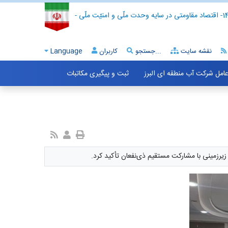
- اقتصاد مقاومتی در سایه وحدت ملّی و امنیّت ملّی -
نقشه سایت
جستجو...
کاربران
Language
 عامل شرکت آب منطقه ای البرز
ثبت و پیگیری مکاتبات
زیرزمینی با مشارکت مستقیم ذی‌نفعان تأکید کرد.