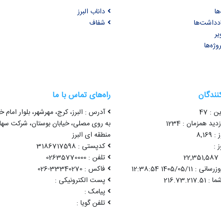
ها
داناب البرز
ادداشت‌ها
شفاف
یر
وژه‌ها
کنندگان
راه‌های تماس با ما
ن : 47
آدرس : البرز، کرج، مهرشهر، بلوار امام خ
ید همزمان : 1234
به روی مصلی، خیابان بوستان، شرکت سه
8,16
منطقه ای البرز
 :
کدپستی : 3186717598
2
تلفن : 02635770000
1405/05/11 12:38:54
فاکس : 33340270-026
پست الکترونیکی :
پیامک :
تلفن گویا :