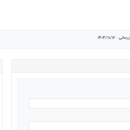
زرسانی :
1404/11/12