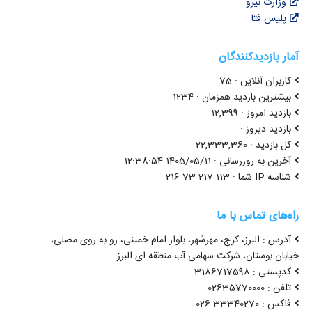
وزارت نیرو
پلیس فتا
آمار بازدیدکنندگان
کاربران آنلاین : 75
بیشترین بازدید همزمان : 1234
بازدید امروز : 12,399
بازدید دیروز :
کل بازدید : 22,333,360
آخرین به روزرسانی : 1405/05/11 12:38:54
شناسه IP شما : 216.73.217.113
راه‌های تماس با ما
آدرس : البرز، کرج، مهرشهر، بلوار امام خمینی، رو به روی مصلی،
خیابان بوستان، شرکت سهامی آب منطقه ای البرز
کدپستی : 3186717598
تلفن : 02635770000
فاکس : 33340270-026