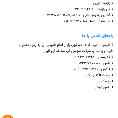
بازدید دیروز :
کل بازدید : 22,342,448
آخرین به روزرسانی : 1405/05/11 12:38:54
شناسه IP شما : 216.73.217.101
راه‌های تماس با ما
آدرس : البرز، کرج، مهرشهر، بلوار امام خمینی، رو به روی مصلی،
خیابان بوستان، شرکت سهامی آب منطقه ای البرز
کدپستی : 3186717598
تلفن : 02635770000
فاکس : 33340270-026
پست الکترونیکی :
پیامک :
تلفن گویا :