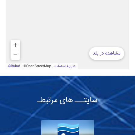
سایتـــ های مرتبطـ