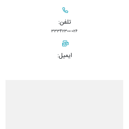
تلفن:
33342300-026
ایمیل: