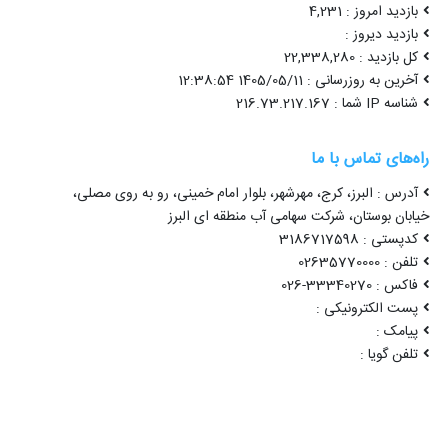
بازدید امروز : 4,231
بازدید دیروز :
کل بازدید : 22,338,280
آخرین به روزرسانی : 1405/05/11 12:38:54
شناسه IP شما : 216.73.217.167
راه‌های تماس با ما
آدرس : البرز، کرج، مهرشهر، بلوار امام خمینی، رو به روی مصلی،
خیابان بوستان، شرکت سهامی آب منطقه ای البرز
کدپستی : 3186717598
تلفن : 02635770000
فاکس : 33340270-026
پست الکترونیکی :
پیامک :
تلفن گویا :