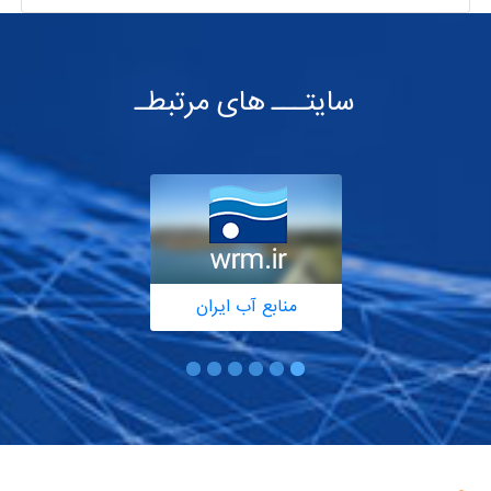
سایتـــ های مرتبطـ
منابع آب ایران