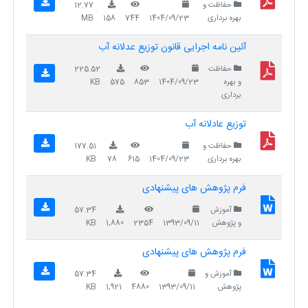
حفاظت و
12.77
بهره برداری
1404/09/23
744
158
MB
آئین نامه اجرایی قانون توزیع عدلانه آب
حفاظت
225.52
و بهره
1404/09/23
853
575
KB
برداری
توزیع عادلانه آب
حفاظت و
177.51
بهره برداری
1404/09/23
615
78
KB
فرم پژوهش های پیشنهادی
آموزش
57.34
و پژوهش
1393/09/11
2354
1,880
KB
فرم پژوهش های پیشنهادی
آموزش و
57.34
پژوهش
1393/09/11
4880
1,921
KB