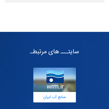
سایتـــ های مرتبطـ
منابع آب ایران