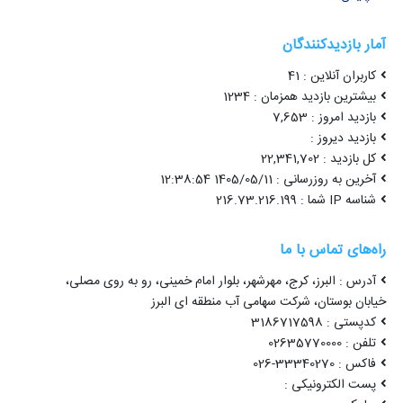
آمار بازدیدکنندگان
کاربران آنلاین : 41
بیشترین بازدید همزمان : 1234
بازدید امروز : 7,653
بازدید دیروز :
کل بازدید : 22,341,702
آخرین به روزرسانی : 1405/05/11 12:38:54
شناسه IP شما : 216.73.216.199
راه‌های تماس با ما
آدرس : البرز، کرج، مهرشهر، بلوار امام خمینی، رو به روی مصلی،
خیابان بوستان، شرکت سهامی آب منطقه ای البرز
کدپستی : 3186717598
تلفن : 02635770000
فاکس : 33340270-026
پست الکترونیکی :