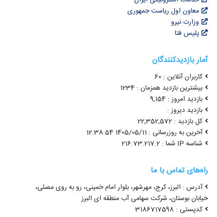
خدمات الکترونیکی ایران
معاون اول ریاست جمهوری
وزارت نیرو
پلیس فتا
آمار بازدیدکنندگان
کاربران آنلاین : 60
بیشترین بازدید همزمان : 1234
بازدید امروز : 9,154
بازدید دیروز :
کل بازدید : 22,352,572
آخرین به روزرسانی : 1405/05/11 12:38:54
شناسه IP شما : 216.73.217.2
راه‌های تماس با ما
آدرس : البرز، کرج، مهرشهر، بلوار امام خمینی، رو به روی مصلی،
خیابان بوستان، شرکت سهامی آب منطقه ای البرز
کدپستی : 3186717598