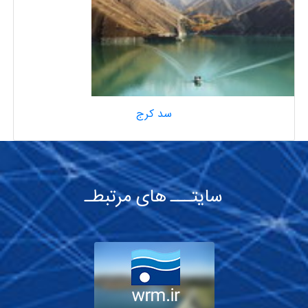
سد كرج
سایتـــ های مرتبطـ