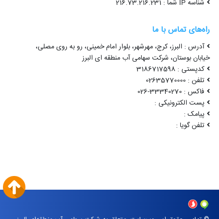
شناسه IP شما : 216.73.216.231
راه‌های تماس با ما
آدرس : البرز، کرج، مهرشهر، بلوار امام خمینی، رو به روی مصلی،
خیابان بوستان، شرکت سهامی آب منطقه ای البرز
کدپستی : 3186717598
تلفن : 02635770000
فاکس : 33340270-026
پست الکترونیکی :
پیامک :
تلفن گویا :