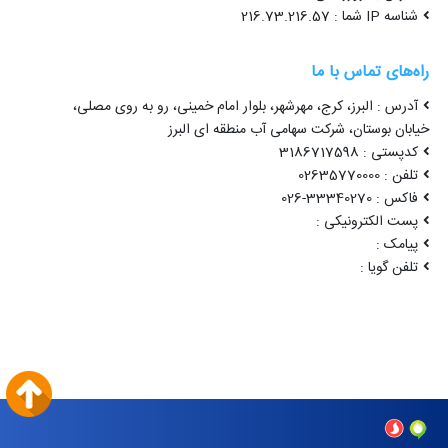
شناسه IP شما : 216.73.216.57
راه‌های تماس با ما
آدرس : البرز، کرج، مهرشهر، بلوار امام خمینی، رو به روی مصلی،
خیابان بوستان، شرکت سهامی آب منطقه ای البرز
کدپستی : 3186717598
تلفن : 02635770000
فاکس : 33340270-026
پست الکترونیکی :
پیامک :
تلفن گویا :